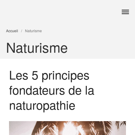
Accueil
Accueil
/
Naturisme
Services
Naturisme
Formations
Tarifs
Blog
Les 5 principes
Contact
fondateurs de la
naturopathie