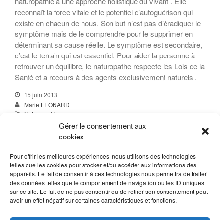
naturopathie a une approche holistique du vivant . Elle
reconnaît la force vitale et le potentiel d’autoguérison qui
existe en chacun de nous. Son but n’est pas d’éradiquer le
symptôme mais de le comprendre pour le supprimer en
déterminant sa cause réelle. Le symptôme est secondaire,
c’est le terrain qui est essentiel. Pour aider la personne à
retrouver un équilibre, le naturopathe respecte les Lois de la
Santé et a recours à des agents exclusivement naturels .
15 juin 2013
Marie LEONARD
Naturopathie
Causalisme
,
Force vitale
,
Holisme
,
Humorisme
,
Hygiénisme
,
Gérer le consentement aux
Naturisme
,
Naturopathie
,
Terrain naturopathique
,
Vitalisme
cookies
Read More
Pour offrir les meilleures expériences, nous utilisons des technologies
telles que les cookies pour stocker et/ou accéder aux informations des
appareils. Le fait de consentir à ces technologies nous permettra de traiter
des données telles que le comportement de navigation ou les ID uniques
sur ce site. Le fait de ne pas consentir ou de retirer son consentement peut
avoir un effet négatif sur certaines caractéristiques et fonctions.