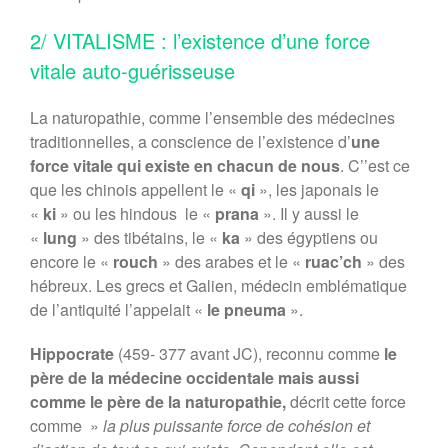
2/ VITALISME : l’existence d’une force
vitale auto-guérisseuse
La naturopathie, comme l’ensemble des médecines
traditionnelles, a conscience de l’existence d’
une
force vitale qui existe en chacun de nous
. C’’est ce
que les chinois appellent le «
qi
», les japonais le
«
ki
» ou les hindous le «
prana
». Il y aussi le
«
lung
» des tibétains, le «
ka
» des égyptiens ou
encore le «
rouch
» des arabes et le «
ruac’ch
» des
hébreux. Les grecs et Galien, médecin emblématique
de l’antiquité l’appelait «
le pneuma
».
Hippocrate
(459- 377 avant JC), reconnu comme
le
père de la médecine occidentale mais aussi
comme le père de la naturopathie,
décrit cette force
comme »
la plus puissante force de cohésion et