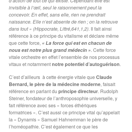
d’action de tout ce qui existe. Cependant elle est
invisible à l’œil, seul le raisonnement peut la
concevoir. En effet, sans elle, rien ne prendrait
naissance. Elle n’est absente de rien ; on la retrouve
dans tout » (Hippocrate, Littré,641,1,2)
. Il fait ainsi
référence à ce principe du vitalisme et déclare même
que cette force,
« La force qui est en chacun de
nous est notre plus grand médecin »
. Cette force
vitale orchestre en effet l’ensemble de nos processus
vitaux et notamment
notre potentiel d’autoguérison
.
C’est d’ailleurs à cette énergie vitale que
Claude
Bernard, le père de la médecine moderne
, faisait
référence en parlant du
principe directeur
. Rudolph
Steiner, fondateur de l’anthroposophie universelle, y
fait référence avec ses « forces éthériques
formatrices ». C’est aussi ce principe vital qu’appelait
la « Dynamis » Samuel Hahnemman le père de
l’homéopathie. C’est également ce que les