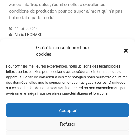
zones intertropicales, réunit en effet d’excellentes
conditions de production pour ce super aliment qui n’a pas
fini de faire parler de lui !
11 juillet 2014
Marie LEONARD
Naturopathie
Désintoxication
,
Nutrition
,
Spiruline
,
Spiruline péi
,
Super aliment
,
Gérer le consentement aux
Vitalité
cookies
Read More
Pour offrir les meilleures expériences, nous utilisons des technologies
telles que les cookies pour stocker et/ou accéder aux informations des
appareils. Le fait de consentir à ces technologies nous permettra de traiter
des données telles que le comportement de navigation ou les ID uniques
sur ce site. Le fait de ne pas consentir ou de retirer son consentement peut
avoir un effet négatif sur certaines caractéristiques et fonctions.
Accepter
Refuser
LDesign / Lanaturenotresanté.re © - Siret 79221303500019