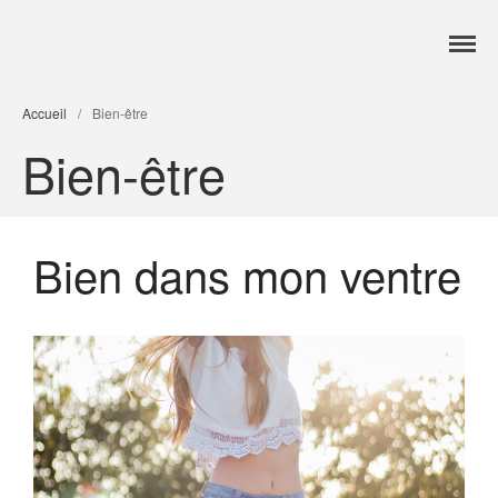
Accueil
Accueil
/
Bien-être
Services
Bien-être
Formations
Tarifs
Blog
Contact
Bien dans mon ventre