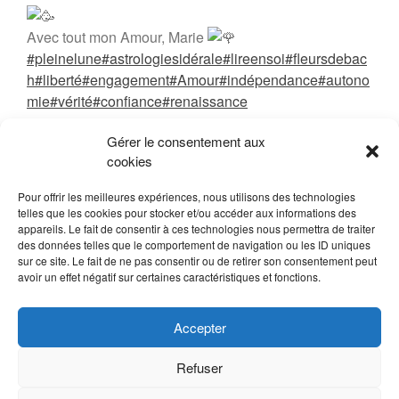
Avec tout mon Amour, Marie
#pleinelune
#astrologiesidérale
#lireensoi
#fleursdebac
h
#liberté
#engagement
#Amour
#indépendance
#autono
mie
#vérité
#confiance
#renaissance
Gérer le consentement aux
cookies
26 décembre 2023
Marie LEONARD
Pour offrir les meilleures expériences, nous utilisons des technologies
LIRE EN SOI
telles que les cookies pour stocker et/ou accéder aux informations des
appareils. Le fait de consentir à ces technologies nous permettra de traiter
des données telles que le comportement de navigation ou les ID uniques
sur ce site. Le fait de ne pas consentir ou de retirer son consentement peut
avoir un effet négatif sur certaines caractéristiques et fonctions.
Accepter
Refuser
LDesign / Lanaturenotresanté.re © - Siret 79221303500019