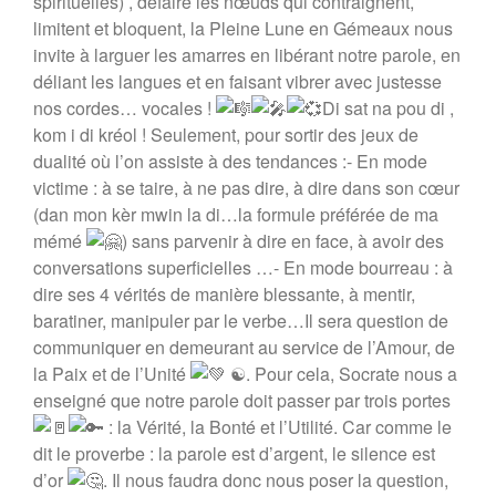
spirituelles) , défaire les nœuds qui contraignent,
limitent et bloquent, la Pleine Lune en Gémeaux nous
invite à larguer les amarres en libérant notre parole, en
déliant les langues et en faisant vibrer avec justesse
nos cordes… vocales !
Di sat na pou di ,
kom i di kréol ! Seulement, pour sortir des jeux de
dualité où l’on assiste à des tendances :- En mode
victime : à se taire, à ne pas dire, à dire dans son cœur
(dan mon kèr mwin la di…la formule préférée de ma
mémé
) sans parvenir à dire en face, à avoir des
conversations superficielles …- En mode bourreau : à
dire ses 4 vérités de manière blessante, à mentir,
baratiner, manipuler par le verbe…Il sera question de
communiquer en demeurant au service de l’Amour, de
la Paix et de l’Unité
☯︎. Pour cela, Socrate nous a
enseigné que notre parole doit passer par trois portes
: la Vérité, la Bonté et l’Utilité. Car comme le
dit le proverbe : la parole est d’argent, le silence est
d’or
. Il nous faudra donc nous poser la question,