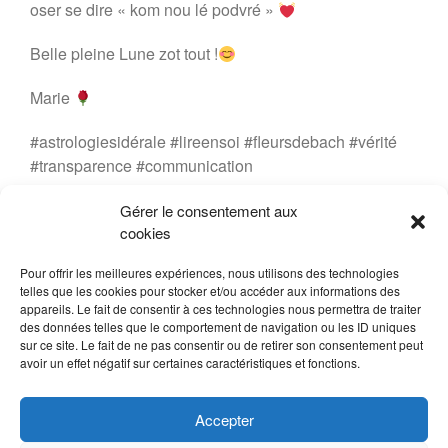
oser se dire « kom nou lé podvré »
Belle pleine Lune zot tout !
Marie
#astrologiesidérale #lireensoi #fleursdebach #vérité
#transparence #communication
Crédit photo : @709am
Gérer le consentement aux
cookies
12 janvier 2025
Marie LEONARD
Pour offrir les meilleures expériences, nous utilisons des technologies
Conversations avec la Nature
,
LIRE EN SOI
telles que les cookies pour stocker et/ou accéder aux informations des
appareils. Le fait de consentir à ces technologies nous permettra de traiter
des données telles que le comportement de navigation ou les ID uniques
sur ce site. Le fait de ne pas consentir ou de retirer son consentement peut
avoir un effet négatif sur certaines caractéristiques et fonctions.
Accepter