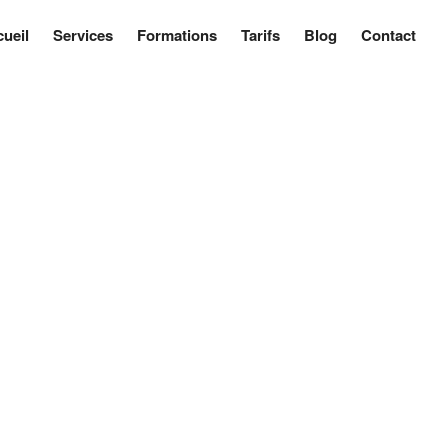
ueil
Services
Formations
Tarifs
Blog
Contact
Accueil
Services
Formations
Tarifs
Blog
Contact