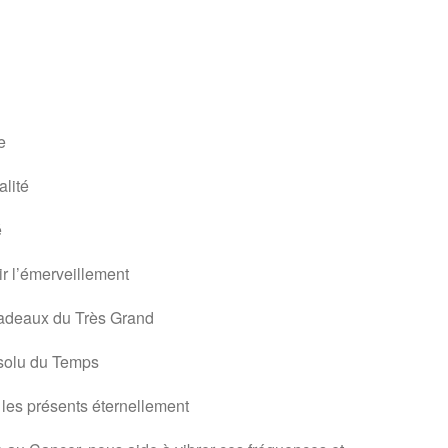
e
lité
é
r l’émerveillement
cadeaux du Très Grand
absolu du Temps
 les présents éternellement