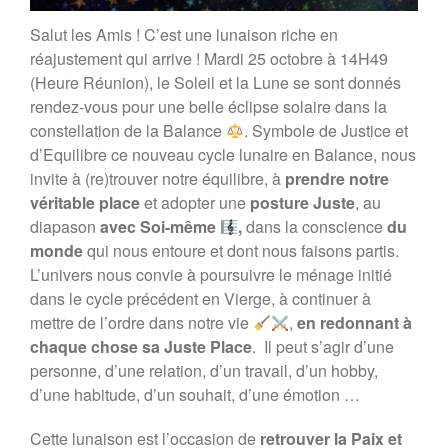
Salut les Amis ! C’est une lunaison riche en
réajustement qui arrive ! Mardi 25 octobre à 14H49
(Heure Réunion), le Soleil et la Lune se sont donnés
rendez-vous pour une belle éclipse solaire dans la
constellation de la Balance
. Symbole de Justice et
d’Equilibre ce nouveau cycle lunaire en Balance, nous
invite à (re)trouver notre équilibre, à
prendre notre
véritable place
et adopter une
posture Juste
, au
diapason
avec Soi-même
,
dans la conscience
du
monde
qui nous entoure et dont nous faisons partis.
L’univers nous convie à poursuivre le ménage initié
dans le cycle précédent en Vierge, à continuer à
mettre de l’ordre dans notre vie
,
en redonnant à
chaque chose sa Juste Place
. Il peut s’agir d’une
personne, d’une relation, d’un travail, d’un hobby,
d’une habitude, d’un souhait, d’une émotion …
Cette lunaison est l’occasion de
retrouver la Paix et