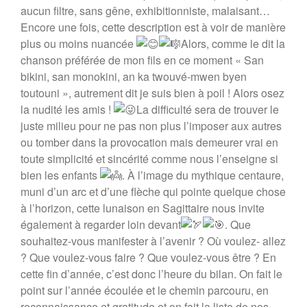
aucun filtre, sans gêne, exhibitionniste, malaisant…
Encore une fois, cette description est à voir de manière
plus ou moins nuancée
Alors, comme le dit la
chanson préférée de mon fils en ce moment « San
bikini, san monokini, an ka twouvé-mwen byen
toutouni », autrement dit je suis bien à poil ! Alors osez
la nudité les amis !
La difficulté sera de trouver le
juste milieu pour ne pas non plus l’imposer aux autres
ou tomber dans la provocation mais demeurer vrai en
toute simplicité et sincérité comme nous l’enseigne si
bien les enfants
. À l’image du mythique centaure,
muni d’un arc et d’une flèche qui pointe quelque chose
à l’horizon, cette lunaison en Sagittaire nous invite
également à regarder loin devant
. Que
souhaitez-vous manifester à l’avenir ? Où voulez- allez
? Que voulez-vous faire ? Que voulez-vous être ? En
cette fin d’année, c’est donc l’heure du bilan. On fait le
point sur l’année écoulée et le chemin parcouru, en
reconnaissance et gratitude et on fait la liste de nos