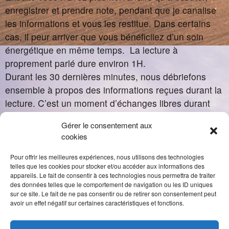
enregistrer et prendre note, pendant que je canalise
les informations et vous les restitue. Dans certains
cas, il peur arriver que vous bénéficiiez d’un soin
énergétique en même temps. La lecture à
proprement parlé dure environ 1H.
Durant les 30 dernières minutes, nous débriefons
ensemble à propos des informations reçues durant la
lecture. C’est un moment d’échanges libres durant
lequel vous pouvez me poser toutes vos questions.
Gérer le consentement aux
Avertissement :
cookies
L’ akasha est un espace sacré que nous devons
appréhender avec humilité et respect. Le but n’est
Pour offrir les meilleures expériences, nous utilisons des technologies
telles que les cookies pour stocker et/ou accéder aux informations des
pas de satisfaire une curiosité mal placée mais de
appareils. Le fait de consentir à ces technologies nous permettra de traiter
nous aider sur notre chemin d’évolution.
des données telles que le comportement de navigation ou les ID uniques
sur ce site. Le fait de ne pas consentir ou de retirer son consentement peut
avoir un effet négatif sur certaines caractéristiques et fonctions.